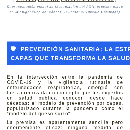
[
]
Representación visual de la metilación del ADN, proceso clave
en la epigenética del cáncer. (Fuente: Wikimedia Commons)
🛡️
PREVENCIÓN SANITARIA: LA EST
CAPAS QUE TRANSFORMA LA SALUD
En la intersección entre la pandemia de
COVID-19 y la vigilancia rutinaria de
enfermedades respiratorias, emergió con
fuerza renovada un concepto que los expertos
en salud pública conocen desde hace
décadas: el modelo de prevención por capas,
popularizado durante la pandemia como el
"modelo del queso suizo".
La premisa es aparentemente sencilla pero
enormemente eficaz: ninguna medida de