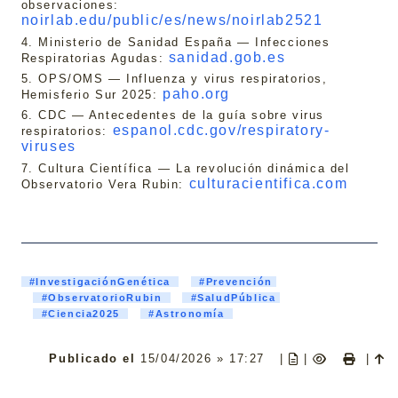
observaciones:
noirlab.edu/public/es/news/noirlab2521
4. Ministerio de Sanidad España — Infecciones
sanidad.gob.es
Respiratorias Agudas:
5. OPS/OMS — Influenza y virus respiratorios,
paho.org
Hemisferio Sur 2025:
6. CDC — Antecedentes de la guía sobre virus
espanol.cdc.gov/respiratory-
respiratorios:
viruses
7. Cultura Científica — La revolución dinámica del
culturacientifica.com
Observatorio Vera Rubin:
#InvestigaciónGenética
#Prevención
#ObservatorioRubin
#SaludPública
#Ciencia2025
#Astronomía
Publicado el
15/04/2026 » 17:27
|
|
|