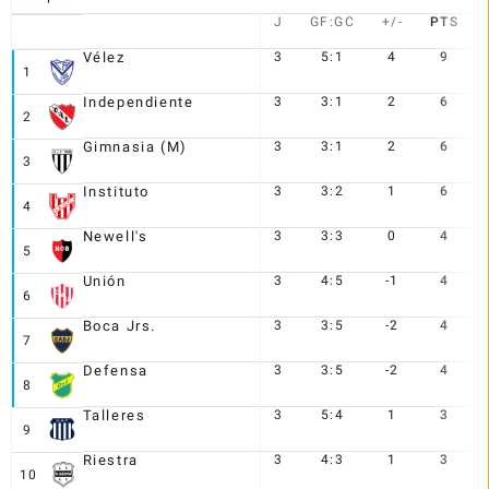
J
GF:GC
+/-
PTS
Vélez
3
5:1
4
9
1
Independiente
3
3:1
2
6
2
Gimnasia (M)
3
3:1
2
6
3
Instituto
3
3:2
1
6
4
Newell's
3
3:3
0
4
5
Unión
3
4:5
-1
4
6
Boca Jrs.
3
3:5
-2
4
7
Defensa
3
3:5
-2
4
8
Talleres
3
5:4
1
3
9
Riestra
3
4:3
1
3
10