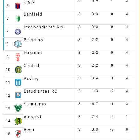
Tigre
3
3:2
1
4
5
Banfield
3
3:3
0
4
6
Independiente Riv.
3
3:3
0
4
7
Belgrano
3
2:2
0
4
8
Huracán
3
2:2
0
4
9
Central
3
2:2
0
4
10
Racing
3
3:4
-1
4
11
Estudiantes RC
3
1:3
-2
4
12
Sarmiento
3
6:7
-1
3
13
Aldosivi
3
2:4
-2
1
14
River
3
0:3
-3
0
15