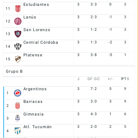
Estudiantes
3
3:3
0
3
11
Lanús
3
2:3
-1
3
12
San Lorenzo
3
1:2
-1
3
13
Central Córdoba
3
1:3
-2
3
14
Platense
3
3:8
-5
1
15
Grupo B
J
GF:GC
+/-
PTS
Argentinos
3
7:2
5
9
1
Barracas
3
3:0
3
9
2
Gimnasia
3
4:3
1
6
3
Atl. Tucumán
3
2:0
2
5
4