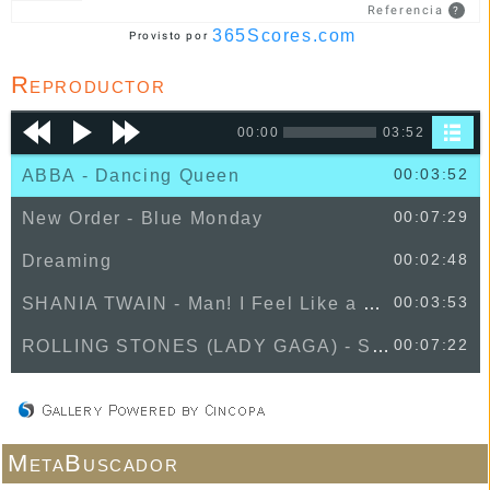
Referencia
?
365Scores.com
Provisto por
Reproductor
00:00
03:52
00:03:52
ABBA - Dancing Queen
00:07:29
New Order - Blue Monday
00:02:48
Dreaming
00:03:53
SHANIA TWAIN - Man! I Feel Like a Woman!
00:07:22
ROLLING STONES (LADY GAGA) - Sweet Sounds Of Heaven
00:02:59
Zack Abel
00:03:37
Conan Gray - Winner
MetaBuscador
00:03:31
The Jeremy Spencer Band - Cool Breeze