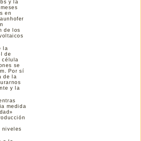
bs y la
1 meses
as en
raunhofer
ún
n de los
voltaicos
 la
ol de
 célula
iones se
m. Por sí
 de la
gurarnos
nte y la
entras
cia medida
idad»
producción
 niveles