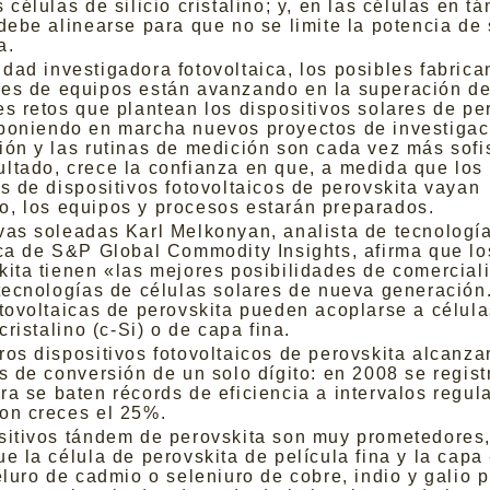
 células de silicio cristalino; y, en las células en t
 debe alinearse para que no se limite la potencia de 
a.
dad investigadora fotovoltaica, los posibles fabrica
es de equipos están avanzando en la superación de
es retos que plantean los dispositivos solares de pe
poniendo en marcha nuevos proyectos de investigac
ión y las rutinas de medición son cada vez más sofi
ltado, crece la confianza en que, a medida que los 
es de dispositivos fotovoltaicos de perovskita vayan
, los equipos y procesos estarán preparados.
vas soleadas Karl Melkonyan, analista de tecnologí
ica de S&P Global Commodity Insights, afirma que l
kita tienen «las mejores posibilidades de comercial
 tecnologías de células solares de nueva generación
otovoltaicas de perovskita pueden acoplarse a célula
 cristalino (c-Si) o de capa fina.
ros dispositivos fotovoltaicos de perovskita alcanza
as de conversión de un solo dígito: en 2008 se regist
ra se baten récords de eficiencia a intervalos regul
on creces el 25%.
sitivos tándem de perovskita son muy prometedores
ue la célula de perovskita de película fina y la cap
teluro de cadmio o seleniuro de cobre, indio y galio