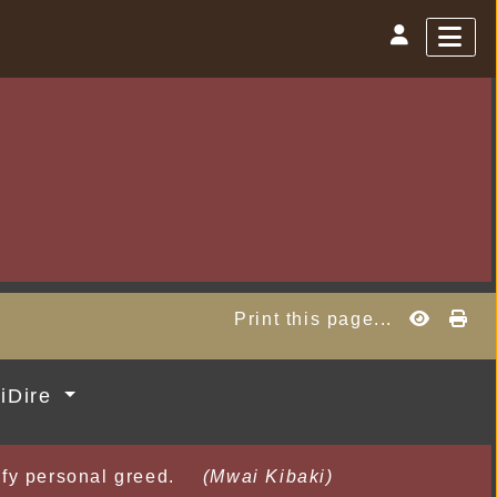
Print this page...
MiDire
isfy personal greed.
(Mwai Kibaki)