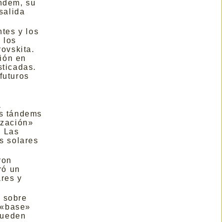
ándem, su
salida
ntes y los
 los
rovskita.
ión en
sticadas.
futuros
a
os tándems
ización»
. Las
s solares
ron
ró un
ares y
, sobre
a «base»
 pueden