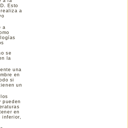
 a la
ED. Esto
 realiza a
yo
e a
como
ologías
os
no se
en la
mente una
umbre en
odo si
tienen un
elos
 y pueden
eraturas
tener en
inferior,