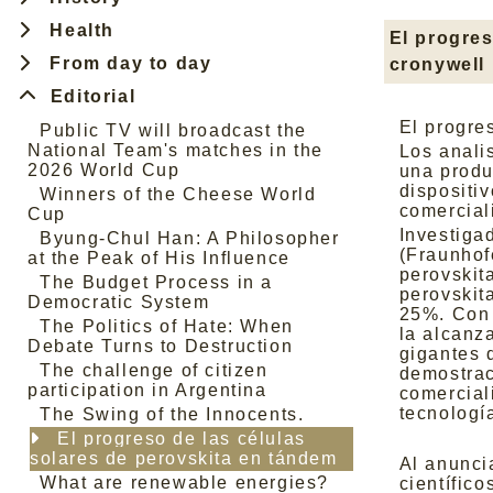
Health
El progres
From day to day
cronywell
Editorial
El progre
Public TV will broadcast the
National Team's matches in the
Los anali
2026 World Cup
una produ
dispositi
Winners of the Cheese World
comercial
Cup
Investiga
Byung-Chul Han: A Philosopher
(Fraunhof
at the Peak of His Influence
perovskit
The Budget Process in a
perovskit
Democratic System
25%. Con 
The Politics of Hate: When
la alcanz
Debate Turns to Destruction
gigantes d
The challenge of citizen
demostrac
participation in Argentina
comercial
tecnologí
The Swing of the Innocents.
El progreso de las células
solares de perovskita en tándem
Al anunci
What are renewable energies?
científic