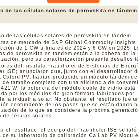
o de las células solares de perovskita en tándem
so de las células solares de perovskita en tándem
stas de mercado de S&P Global Commodity Insights
cción de 1 GW a finales de 2024 y 6 GW en 2025. L
vos de perovskita en tándem están a la cabeza de la
ización, pero su caracterización presenta desafíos t
dores del Instituto Fraunhofer de Sistemas de Energ
er ISE) anunciaron que, junto con el desarrollador d
a Oxford PV, habían producido un módulo tándem de
a de tamaño completo con una eficiencia de convers
421 W, la potencia del módulo doble de vidrio está 
ada por los módulos de gran formato fabricados por 
e la industria solar. No obstante, el resultado fue u
ión contundente de los pasos que se están dando h
ización de lo que se considera la próxima generaci
a de células solares.
ar el resultado, el equipo del Fraunhofer ISE señaló
os de su laboratorio de calibración CalLab PV Modul