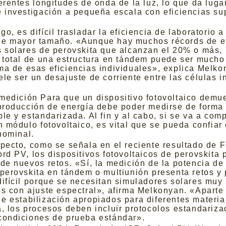
erentes longitudes de onda de la luz, lo que da luga
e investigación a pequeña escala con eficiencias su
o, es difícil trasladar la eficiencia de laboratorio a
e mayor tamaño. «Aunque hay muchos récords de ef
s solares de perovskita que alcanzan el 20% o más, 
a total de una estructura en tándem puede ser much
ma de esas eficiencias individuales», explica Melko
le ser un desajuste de corriente entre las células in
medición Para que un dispositivo fotovoltaico demu
 producción de energía debe poder medirse de forma 
le y estandarizada. Al fin y al cabo, si se va a comp
n módulo fotovoltaico, es vital que se pueda confiar
nominal.
specto, como se señala en el reciente resultado de 
ord PV, los dispositivos fotovoltaicos de perovskita
 de nuevos retos. «Sí, la medición de la potencia de
 perovskita en tándem o multiunión presenta retos y 
difícil porque se necesitan simuladores solares muy
os con ajuste espectral», afirma Melkonyan. «Aparte
e estabilización apropiados para diferentes materia
a, los procesos deben incluir protocolos estandariz
condiciones de prueba estándar».