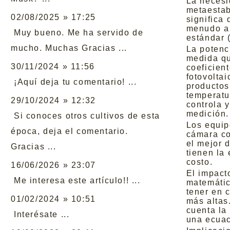
La necesi
metaestab
02/08/2025 » 17:25
significa 
menudo a 
Muy bueno. Me ha servido de
estándar 
mucho. Muchas Gracias ...
La potenc
medida qu
30/11/2024 » 11:56
coeficient
fotovolta
¡Aquí deja tu comentario! ...
productos
temperatu
29/10/2024 » 12:32
controla y
medición.
Si conoces otros cultivos de esta
Los equip
época, deja el comentario.
cámara co
el mejor d
Gracias ...
tienen la
costo.
16/06/2026 » 23:07
El impact
Me interesa este artículo!! ...
matemátic
tener en 
01/02/2024 » 10:51
más altas
cuenta la 
Interésate ...
una ecuac