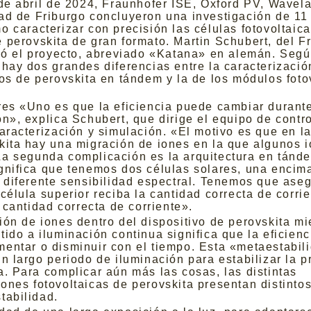
 de abril de 2024, Fraunhofer ISE, Oxford PV, Wavela
ad de Friburgo concluyeron una investigación de 1
o caracterizar con precisión las células fotovoltaic
 perovskita de gran formato. Martin Schubert, del F
gió el proyecto, abreviado «Katana» en alemán. Seg
 hay dos grandes diferencias entre la caracterizació
vos de perovskita en tándem y la de los módulos foto
res «Uno es que la eficiencia puede cambiar durante
ón», explica Schubert, que dirige el equipo de contr
caracterización y simulación. «El motivo es que en la
kita hay una migración de iones en la que algunos 
a segunda complicación es la arquitectura en tánde
gnifica que tenemos dos células solares, una encima
n diferente sensibilidad espectral. Tenemos que ase
célula superior reciba la cantidad correcta de corrie
a cantidad correcta de corriente».
ión de iones dentro del dispositivo de perovskita mi
tido a iluminación continua significa que la eficien
entar o disminuir con el tiempo. Esta «metaestabil
un largo periodo de iluminación para estabilizar la 
a. Para complicar aún más las cosas, las distintas
ones fotovoltaicas de perovskita presentan distintos
tabilidad.