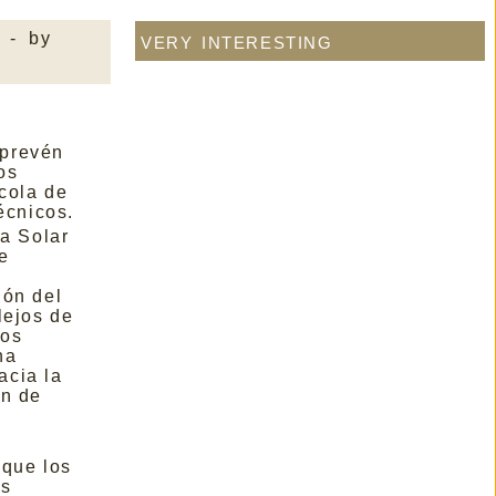
very interesting
- by
 prevén
os
 cola de
écnicos.
ía Solar
e
ión del
lejos de
los
na
acia la
ón de
 que los
es