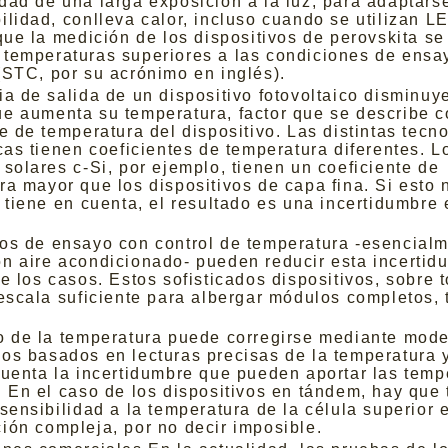
dad de una larga exposición a la luz, para adaptarse
ilidad, conlleva calor, incluso cuando se utilizan L
que la medición de los dispositivos de perovskita se
temperaturas superiores a las condiciones de ensa
(STC, por su acrónimo en inglés).
ia de salida de un dispositivo fotovoltaico disminuy
e aumenta su temperatura, factor que se describe 
e de temperatura del dispositivo. Las distintas tecn
icas tienen coeficientes de temperatura diferentes. L
 solares c-Si, por ejemplo, tienen un coeficiente de
ra mayor que los dispositivos de capa fina. Si esto 
 tiene en cuenta, el resultado es una incertidumbre 
os de ensayo con control de temperatura -esencial
n aire acondicionado- pueden reducir esta incertid
e los casos. Estos sofisticados dispositivos, sobre t
 escala suficiente para albergar módulos completos, 
o de la temperatura puede corregirse mediante mod
os basados en lecturas precisas de la temperatura
cuenta la incertidumbre que pueden aportar las temp
. En el caso de los dispositivos en tándem, hay que 
sensibilidad a la temperatura de la célula superior e 
ión compleja, por no decir imposible.