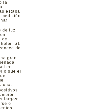
o la
a.
ras estaba
e medición
inar
e de luz
 en
 del
nhofer ISE
dvanced de
una gran
iseñada
sol en
ijo que el
 de
ue
ción».
positivos
también
s largos;
arse o
lentos