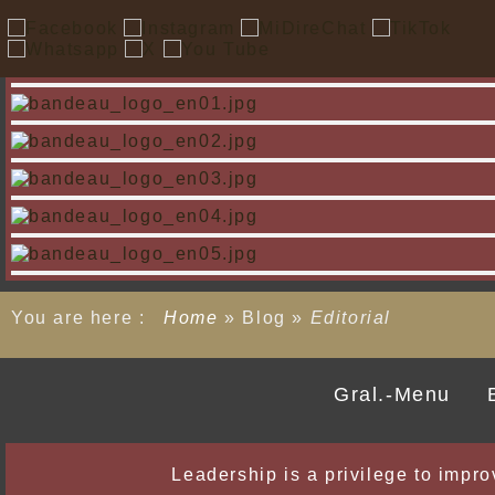
You are here :
Home
»
Blog
»
Editorial
Gral.-Menu
Leadership is a privilege to improv