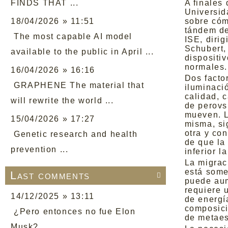
FINDS THAT ...
A finales
Universid
18/04/2026 » 11:51
sobre cóm
tándem de
The most capable AI model
ISE, diri
Schubert,
available to the public in April ...
dispositi
normales.
16/04/2026 » 16:16
Dos facto
GRAPHENE The material that
iluminaci
calidad, 
will rewrite the world ...
de perovs
mueven. L
15/04/2026 » 17:27
misma, si
otra y co
Genetic research and health
de que la 
prevention ...
inferior l
La migrac
está some
Last comments

puede aum
requiere 
14/12/2025 » 13:11
de energí
composici
¿Pero entonces no fue Elon
de metaes
Musk? ...