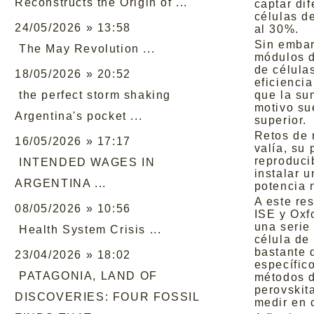
Reconstructs the Origin of ...
captar dif
células d
24/05/2026 » 13:58
al 30%.
Sin embarg
The May Revolution ...
módulos d
de célula
18/05/2026 » 20:52
eficienci
the perfect storm shaking
que la su
motivo sue
Argentina's pocket ...
superior.
Retos de 
16/05/2026 » 17:17
valía, su
reproducib
INTENDED WAGES IN
instalar u
ARGENTINA ...
potencia 
A este re
08/05/2026 » 10:56
ISE y Oxf
una serie
Health System Crisis ...
célula de
bastante 
23/04/2026 » 18:02
específic
PATAGONIA, LAND OF
métodos d
perovskit
DISCOVERIES: FOUR FOSSIL
medir en 