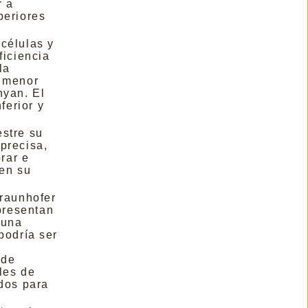
r a
periores
 células y
iciencia
la
o menor
nyan. El
ferior y
estre su
precisa,
rar e
 en su
Fraunhofer
 presentan
 una
podría ser
 de
les de
ados para