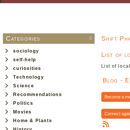
Categories
Shift Ph

sociology
List of 
self-help
List of loca
curiosities
Technology
Blog - E
Science
Recommendations
Become a m
Politics
Movies
Connect agai
Home & Plants
History