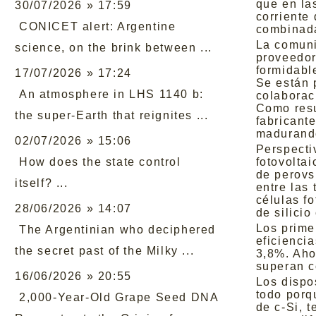
que en las
30/07/2026 » 17:59
corriente
CONICET alert: Argentine
combinad
La comuni
science, on the brink between ...
proveedor
formidabl
17/07/2026 » 17:24
Se están 
An atmosphere in LHS 1140 b:
colaborac
Como resu
the super-Earth that reignites ...
fabricant
madurando
02/07/2026 » 15:06
Perspecti
How does the state control
fotovolta
de perovs
itself? ...
entre las
células f
28/06/2026 » 14:07
de silicio
Los prime
The Argentinian who deciphered
eficienci
the secret past of the Milky ...
3,8%. Aho
superan c
16/06/2026 » 20:55
Los dispo
todo porq
2,000-Year-Old Grape Seed DNA
de c-Si, 