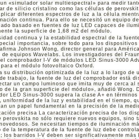
 un «simulador solar multiespectral» para medir tant
ar de silicio cristalino como las células de perovskit
plicar diferentes espectros de luz a la célula mient
inación continua. Para ello se necesitó un equipo d
zado basado en fuentes de luz LED capaces de ilum
ente la superficie de 1,68 m2 del módulo.
idad continua y la estabilidad espectral de la fuent
pecial importancia, sobre todo para los dispositivos
afirma Johnson Wong, director general para América
 de equipos Wavelabs. Los investigadores del Frau
n el comprobador I-V de módulos LED Sinus-3000 A
para el módulo fotovoltaico Oxford.
a su distribución optimizada de la luz a lo largo de 
 de trabajo, la fuente de luz del comprobador está d
ectar un campo luminoso que imita muy de cerca al 
o de la gran superficie del módulo», añadió Wong. D
or LED Sinus-3000 supera la clase A+ en términos
, uniformidad de la luz y estabilidad en el tiempo, q
n un papel fundamental en la precisión de la medi
zación precisa La caracterización precisa de los dis
e perovskita no sólo requiere nuevos equipos, sino 
novedosos. Se necesitan tiempos de iluminación má
o de la temperatura de la fuente de luz debe control
e; los barridos I-V deben ser significativamente más 