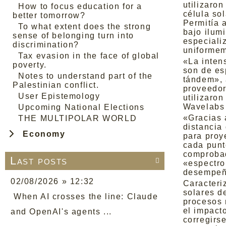
utilizaron
How to focus education for a
célula sol
better tomorrow?
Permitía a
To what extent does the strong
bajo ilum
sense of belonging turn into
especiali
discrimination?
uniformem
Tax evasion in the face of global
«La intens
poverty.
son de es
Notes to understand part of the
tándem», 
Palestinian conflict.
proveedor
User Epistemology
utilizaro
Wavelabs 
Upcoming National Elections
«Gracias 
THE MULTIPOLAR WORLD
distancia
Economy
para proy
cada punt
comprobad
Last posts

«espectro
desempeña
02/08/2026 » 12:32
Caracteri
solares d
When AI crosses the line: Claude
procesos 
el impact
and OpenAI's agents ...
corregirs