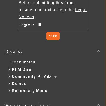
Before submitting this form,
please read and accept the
Legal
Notices
.
I agree:
Send
Display

Clean install
PI-MiDire
Community PI-MiDire
Demos
Secondary Menu
Webmaster - Infos
