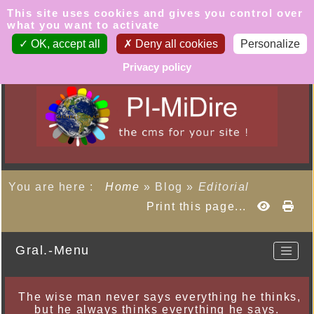
Cookies management panel
This site uses cookies and gives you control over
what you want to activate
OK, accept all
Deny all cookies
Personalize
Privacy policy
You are here :
Home
»
Blog
»
Editorial
Print this page...
Gral.-Menu
The wise man never says everything he thinks,
but he always thinks everything he says.